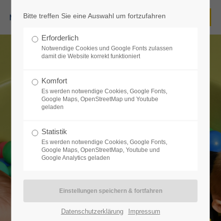
Bitte treffen Sie eine Auswahl um fortzufahren
Login
Erforderlich
Benutzername
Notwendige Cookies und Google Fonts zulassen
damit die Website korrekt funktioniert
Komfort
Es werden notwendige Cookies, Google Fonts,
Passwort
Google Maps, OpenStreetMap und Youtube
geladen
Statistik
Es werden notwendige Cookies, Google Fonts,
Google Maps, OpenStreetMap, Youtube und
Anmelden
Google Analytics geladen
Register
|
Lost your password?
Support
Datenschutzerklärung
Impressum