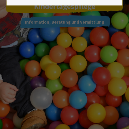
Lorem ipsum dolor sit amet:
Kindertagespflege
Information, Beratung und Vermittlung
24h
/ 365days
We offer support for our customers
Mon - Fri 8:00am - 5:00pm
(GMT +1)
Get in touch
Cybersteel Inc.
376-293 City Road, Suite 600
San Francisco, CA 94102
Have any questions?
+44 1234 567 890