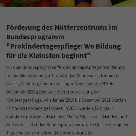
Drop us a line
info@yourdomain.com
About us
Förderung des Mütterzentrums im
Lorem ipsum dolor sit amet, consectetuer
Bundesprogramm
adipiscing elit.
"Prokindertagespflege: Wo Bildung
Aenean commodo ligula eget dolor. Aenean massa. Cum
für die Kleinsten beginnt"
sociis natoque penatibus et magnis dis parturient montes,
nascetur ridiculus mus. Donec quam felis, ultricies nec.
Mit dem Bundesprogramm "ProKindertagespflege: Wo Bildung
für die Kleinsten beginnt" stärkt das Bundesministerium für
Familie, Senioren, Frauen und Jugend von Januar 2019 bis
Dezember 2022 gezielt die Weiterentwicklung der
Kindertagespflege. Von Januar 2019 bis Dezember 2021 wurden
47 Modellstandorte gefördert, in 2022 werden 32 Modell-
standorte gefördert. Nach dem Motto "Qualifiziert Handeln und
Betreuen" setzt das Bundesprogramm auf die Qualifizierung der
Tagesmütter und -väter, die Verbesserung der