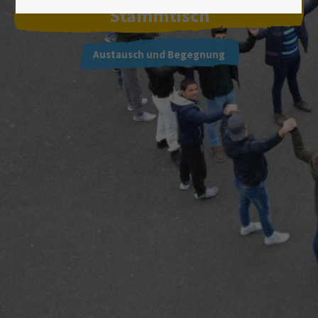
Lorem ipsum dolor sit amet:
Stammtisch
Austausch und Begegnung
24h
/ 365days
We offer support for our customers
Mon - Fri 8:00am - 5:00pm
(GMT +1)
Get in touch
Cybersteel Inc.
376-293 City Road, Suite 600
San Francisco, CA 94102
Have any questions?
+44 1234 567 890