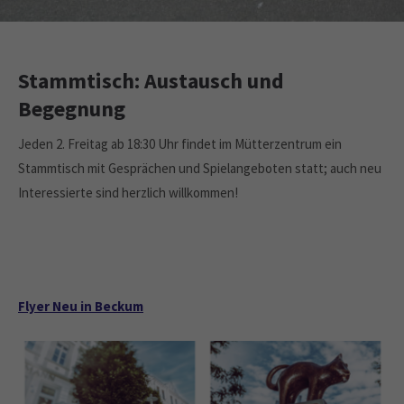
Drop us a line
info@yourdomain.com
About us
Stammtisch: Austausch und
Lorem ipsum dolor sit amet, consectetuer
Begegnung
adipiscing elit.
Jeden 2. Freitag ab 18:30 Uhr findet im Mütterzentrum ein
Aenean commodo ligula eget dolor. Aenean massa. Cum
Stammtisch mit Gesprächen und Spielangeboten statt; auch neu
sociis natoque penatibus et magnis dis parturient montes,
Interessierte sind herzlich willkommen!
nascetur ridiculus mus. Donec quam felis, ultricies nec.
Flyer Neu in Beckum