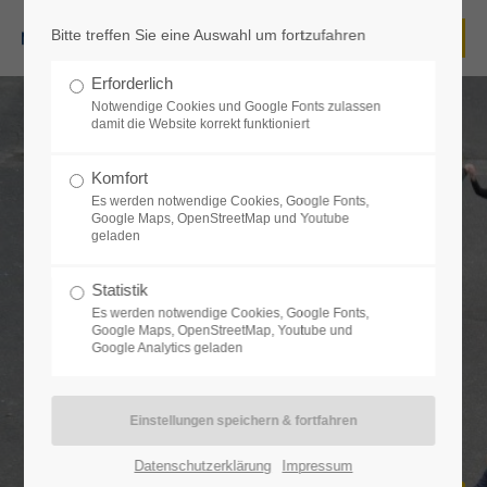
Bitte treffen Sie eine Auswahl um fortzufahren
Login
Erforderlich
Benutzername
Notwendige Cookies und Google Fonts zulassen
damit die Website korrekt funktioniert
Komfort
Es werden notwendige Cookies, Google Fonts,
Passwort
Google Maps, OpenStreetMap und Youtube
geladen
Statistik
Es werden notwendige Cookies, Google Fonts,
Google Maps, OpenStreetMap, Youtube und
Anmelden
Google Analytics geladen
Register
|
Lost your password?
Support
Datenschutzerklärung
Impressum