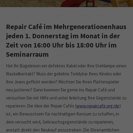
Drop us a line
info@yourdomain.com
About us
Repair Café im Mehrgenerationenhaus
Lorem ipsum dolor sit amet, consectetuer
jeden 1. Donnerstag im Monat in der
adipiscing elit.
Zeit von 16:00 Uhr bis 18:00 Uhr im
Aenean commodo ligula eget dolor. Aenean massa. Cum
Seminarraum
sociis natoque penatibus et magnis dis parturient montes,
nascetur ridiculus mus. Donec quam felis, ultricies nec.
Hat Ihr Bügeleisen ein defektes Kabel oder Ihre Stehlampe einen
Wackelkontakt? Muss der geliebte Teddybär Ihres Kindes oder
Ihre Jeans geflickt werden? Möchten Sie Ihren Plattenspieler
neu justieren? Dann kommen Sie gerne ins Repair Café und
versuchen Sie mit Hilfe und unter Anleitung Ihre Gegenstände zu
reparieren. Die Idee der Repair Cafés (
www.repaircafe.org/de
)
ist, ein Bewusstsein für nachhaltigen Konsum zu schaffen, in
dem versucht wird, Gebrauchsgegenstände zu reparieren,
anstatt direkt den Neukauf anzustreben. Die Ehrenamtlichen