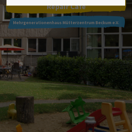
Lorem ipsum dolor sit amet:
Repair Café
Mehrgenerationenhaus Mütterzentrum Beckum e.V.
24h
/ 365days
We offer support for our customers
Mon - Fri 8:00am - 5:00pm
(GMT +1)
Get in touch
Cybersteel Inc.
376-293 City Road, Suite 600
San Francisco, CA 94102
Have any questions?
+44 1234 567 890