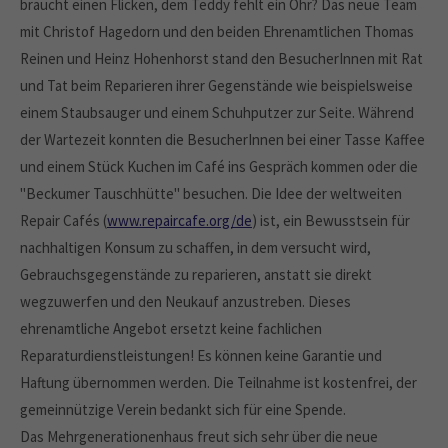
braucht einen Flicken, dem Teddy fehlt ein Ohr? Das neue Team
mit Christof Hagedorn und den beiden Ehrenamtlichen Thomas
Reinen und Heinz Hohenhorst stand den BesucherInnen mit Rat
und Tat beim Reparieren ihrer Gegenstände wie beispielsweise
einem Staubsauger und einem Schuhputzer zur Seite. Während
der Wartezeit konnten die BesucherInnen bei einer Tasse Kaffee
und einem Stück Kuchen im Café ins Gespräch kommen oder die
"Beckumer Tauschhütte" besuchen. Die Idee der weltweiten
Repair Cafés (
www.repaircafe.org/de
) ist, ein Bewusstsein für
nachhaltigen Konsum zu schaffen, in dem versucht wird,
Gebrauchsgegenstände zu reparieren, anstatt sie direkt
wegzuwerfen und den Neukauf anzustreben. Dieses
ehrenamtliche Angebot ersetzt keine fachlichen
Reparaturdienstleistungen! Es können keine Garantie und
Haftung übernommen werden. Die Teilnahme ist kostenfrei, der
gemeinnützige Verein bedankt sich für eine Spende.
Das Mehrgenerationenhaus freut sich sehr über die neue