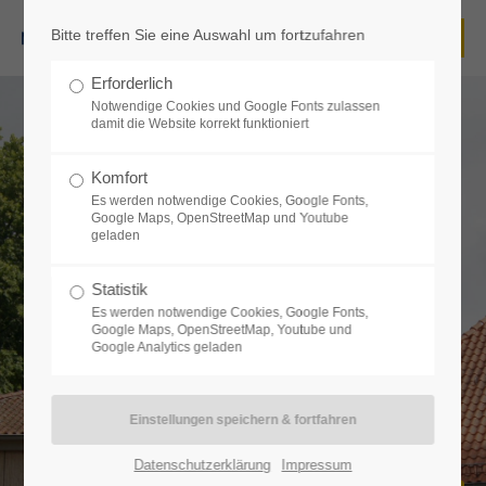
Bitte treffen Sie eine Auswahl um fortzufahren
Login
Erforderlich
Benutzername
Notwendige Cookies und Google Fonts zulassen
damit die Website korrekt funktioniert
Komfort
Es werden notwendige Cookies, Google Fonts,
Passwort
Google Maps, OpenStreetMap und Youtube
geladen
Statistik
Es werden notwendige Cookies, Google Fonts,
Google Maps, OpenStreetMap, Youtube und
Anmelden
Google Analytics geladen
Register
|
Lost your password?
Support
Datenschutzerklärung
Impressum